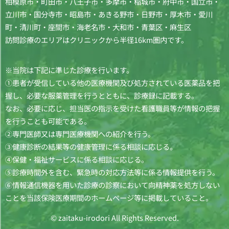
相模原市・町田市・八王子市・多摩市・稲城市・府中市・国立市・
立川市・国分寺市・昭島市・あきる野市・日野市・厚木市・愛川
町・清川町・座間市・海老名市・大和市・青葉区・麻生区
訪問診療のエリアはクリニックから半径16km圏内です。
※当院は下記に準じた診療を行います。
①患者が受信している他の医療機関及び処方されている医薬品を把
握し、必要な服薬管理を行うとともに、診療録に記載する。
なお、必要に応じ、担当医の指示を受けた看護職員等が情報の把握
を行うことも可能である。
②専門医師又は専門医療機関への紹介を行う。
③健康診断の結果等の健康管理に係る相談に応じる。
④保健・福祉サービスに係る相談に応じる。
⑤診療時間外を含む、緊急時の対応方法等に係る情報提供を行う。
⑥情報通信機器を用いた診療の診察において向精神薬を処方しない
ことを当該保険医療期間のホームページ等に掲載していること。
© zaitaku-irodori All Rights Reserved.