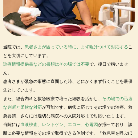
当院では、
患者さまが困っている時に、まず駆けつけて対応する
こ
とを大切にしています。
診療情報提供書などの書類はその場では不要
で、後日で構いませ
ん。
患者さまが緊急の事態に直面した時、とにかくまず行くことを最優
先としています。
また、総合内科と救急医療で培った経験を活かし、
その場での迅速
な判断と柔軟な対応
が可能です。病状に応じてその場での治療、救
急要請、さらには適切な病院への入院対応まで対応いたします。
当院には
血液検査、レントゲン、エコー、心電図
が揃っており、診
断に必要な情報をその場で取得できる体制です。「救急車を呼ぶほ